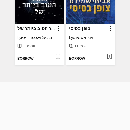
צופן בסיסי
החבר הטוב ביותר של
אביחי שמידט
by
מיכאל אלכסנדר יכין
by
EBOOK
EBOOK
BORROW
BORROW