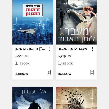
מעבר לזמן האבוד
זרועות התמנון (The Octopus Limbs)
סיון קיש
by
עוזי עילם
by
EBOOK
EBOOK
BORROW
BORROW