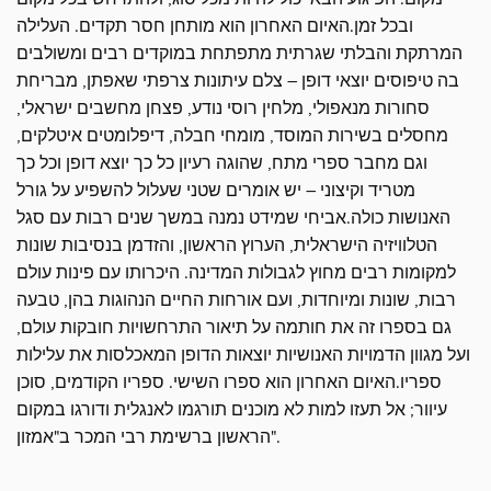
ובכל זמן.האיום האחרון הוא מותחן חסר תקדים. העלילה
המרתקת והבלתי שגרתית מתפתחת במוקדים רבים ומשולבים
בה טיפוסים יוצאי דופן – צלם עיתונות צרפתי שאפתן, מבריחת
סחורות מנאפולי, מלחין רוסי נודע, פצחן מחשבים ישראלי,
מחסלים בשירות המוסד, מומחי חבלה, דיפלומטים איטלקים,
וגם מחבר ספרי מתח, שהוגה רעיון כל כך יוצא דופן וכל כך
מטריד וקיצוני – יש אומרים שטני שעלול להשפיע על גורל
האנושות כולה.אביחי שמידט נמנה במשך שנים רבות עם סגל
הטלוויזיה הישראלית, הערוץ הראשון, והזדמן בנסיבות שונות
למקומות רבים מחוץ לגבולות המדינה. היכרותו עם פינות עולם
רבות, שונות ומיוחדות, ועם אורחות החיים הנהוגות בהן, טבעה
גם בספרו זה את חותמה על תיאור התרחשויות חובקות עולם,
ועל מגוון הדמויות האנושיות יוצאות הדופן המאכלסות את עלילות
ספריו.האיום האחרון הוא ספרו השישי. ספריו הקודמים, סוכן
עיוור; אל תעזו למות לא מוכנים תורגמו לאנגלית ודורגו במקום
הראשון ברשימת רבי המכר ב"אמזון".