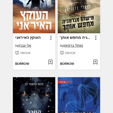
מישהו מגרמניה מחפש אותך
העוקץ האיראני
נפתלי ברזניאק
by
אלי עברון
by
EBOOK
EBOOK
BORROW
BORROW