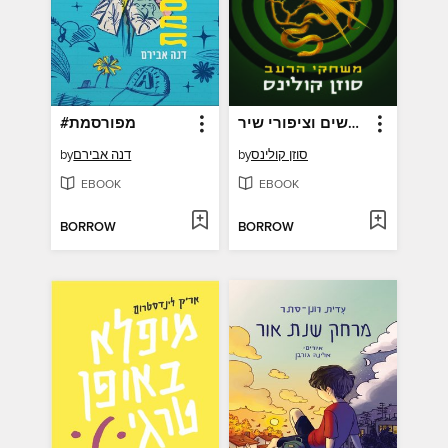
בלדה לנחשים וציפורי שיר
#מפורסמת
סוזן קולינס
by
דנה אבירם
by
EBOOK
EBOOK
BORROW
BORROW