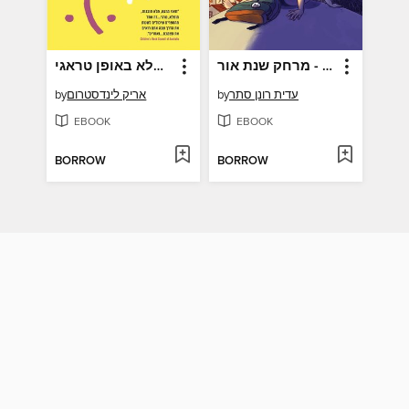
מרחק שנת אור - Light year distance
מופלא באופן טראגי
עדית רונן סתר
by
אריק לינדסטרום
by
EBOOK
EBOOK
BORROW
BORROW