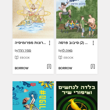
אמת או חובה (2) סיבוב פרסה
זיכרונות מפרומיסיה
מאיה לוי
by
ספיר רודד
by
EBOOK
EBOOK
BORROW
BORROW