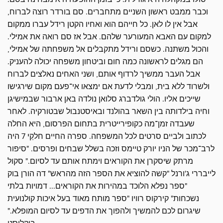
וכבר ממבט ראשון השניים מתחברים. סם בורדר רוצה לברוח,
אבל אין לו לאן. כל חייהם הוא ואחיו הקטן רידל עברו ממקום
למקום עם האבא המעורער שלהם. אבל אז סם רואה את אמילי.
והכול משתנה. כשסם ורידל מתקבלים אל משפחתה של אמילי,
הם מגלים לראשונה כמה חום וביטחון משפחה יכולה להעניק.
אבל העבר ממשיך לרדוף אותם, ושני האחים נאלצים לברוח
ולשרוד ללא בית, ומבלי לדעת אם ימצאו אי־פעם מקום שירגישו
שייכים אליו. הולי גולדברג סלואן נולדה באן ארבור שבמישיגן
וחיה בילדותה בין השאר בהולנד ובאיסטנבול שבטורקיה. לאחר
שעבדה זמן־מה כקופירייטרית בתחום הפרסום, היא החלה
לכתוב ולביים סרטים לכל המשפחה. ספרה החיים חלקֵי 7 היה
לרב־מכר של הניו יורק טיימס וזכה בשלל שבחים ופרסים. "סיפור
מרתק שיסקרן את הקוראים וימתח אותם עד לסיום." סקול
לייבררי ג'ורנל "קשה להוציא את הספר הזה מהראש" דה הורן בוק
"ספר נפלא הלוכד במהירות את הקוראים... דמויות בלתי
נשכחות" קירקוס רוויו "ספר מותח מאוד בעל איכות קולנועית
שיגרום לכם להמשיך ולהפוך את הדפים עד לסיום המופלא."