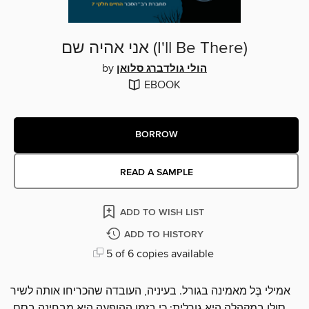
אני אהיה שם (I'll Be There)
by
הולי‏ גולדברג סלואן
EBOOK
BORROW
READ A SAMPLE
ADD TO WISH LIST
ADD TO HISTORY
5 of 6 copies available
אמילי בֶּל מאמינה בגורל. בעיניה, העובדה שהכריחו אותה לשיר
סולו במקהלה היא גורלית: כי בזמן ההופעה היא מבחינה בסם.